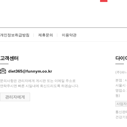
개인정보취급방침
제휴문의
이용약관
고객센터
다이
diet365@funnym.co.kr
(주)퍼니
본점 : 
문의사항은 관리자에게 게시판 또는 이메일 주소로
서울시 
연락주시면 빠른 시일내에 회신드리도록 하겠습니다.
영업소 
동)
관리자에게
사업자
통신판매
건강기능