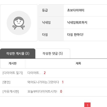
등급
초보다이어터
닉네임
닉네임뭐로하지
다짐
다짐 한마디!
작성한 게시물 (3)
작성한 댓글 (5)
게시판
제목
[다이어트 일기]
다이어트..
2
[명언]
먹어도니가아는그맛이다
1
[자유게시판]
오늘부터다이어트시작!
0
1