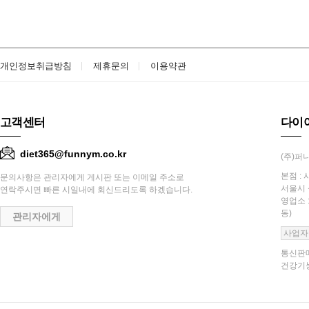
개인정보취급방침
제휴문의
이용약관
고객센터
다이
diet365@funnym.co.kr
(주)퍼니
본점 : 
문의사항은 관리자에게 게시판 또는 이메일 주소로
서울시 
연락주시면 빠른 시일내에 회신드리도록 하겠습니다.
영업소 
동)
관리자에게
사업자
통신판매
건강기능