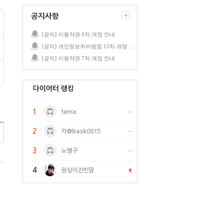
공지사항
[공지] 이용약관 8차 개정 안내
[공지] 개인정보처리방침 13차 개정 안내
[공지] 이용약관 7차 개정 안내
다이어터 랭킹
1
terria
2
카@basik0815
3
노맹구
4
원싱이진빈맘