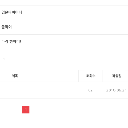
입문다이어터
볼딱이
다짐 한마디!
제목
조회수
작성일
62
2018.06.21
1