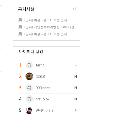
공지사항
[공지] 이용약관 8차 개정 안내
[공지] 개인정보처리방침 13차 개정 안내
[공지] 이용약관 7차 개정 안내
다이어터 랭킹
1
terria
2
고오요
N
3
999****
N
4
nrz5oiok
N
5
원싱이진빈맘