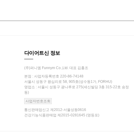
다이어트신 정보
(주)퍼니엠 Funnym Co.,Ltd. 대표 김흥조
본점 : 사업자등록번호 220-86-74148
서울시 성동구 왕십리로 58, 905호(성수동1가, FORHU)
영업소 : 서울시 성동구 광나루로 275(세신빌딩 3층 315-22호 송정
동)
사업자번호조회
통신판매업신고 제2012-서울성동0616
건강기능식품판매업 제2015-0281645 (영등포)