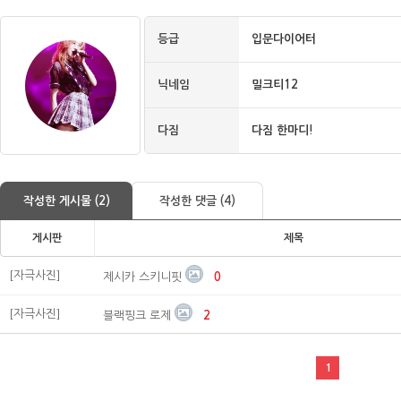
등급
입문다이어터
닉네임
밀크티12
다짐
다짐 한마디!
작성한 게시물 (2)
작성한 댓글 (4)
게시판
제목
[자극사진]
제시카 스키니핏
0
[자극사진]
블랙핑크 로제
2
1