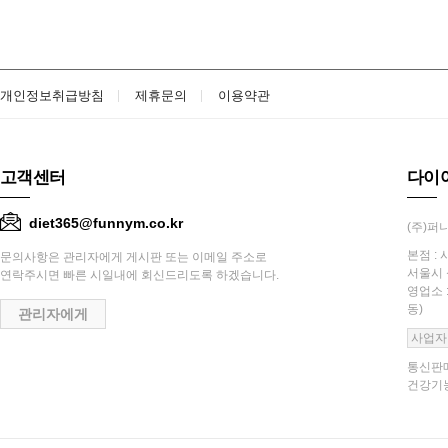
개인정보취급방침
제휴문의
이용약관
고객센터
다이
diet365@funnym.co.kr
(주)퍼니
본점 : 
문의사항은 관리자에게 게시판 또는 이메일 주소로
서울시 
연락주시면 빠른 시일내에 회신드리도록 하겠습니다.
영업소 
동)
관리자에게
사업자
통신판매
건강기능