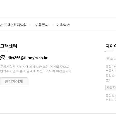
개인정보취급방침
제휴문의
이용약관
고객센터
다이
diet365@funnym.co.kr
(주)퍼니
본점 : 
문의사항은 관리자에게 게시판 또는 이메일 주소로
서울시 
연락주시면 빠른 시일내에 회신드리도록 하겠습니다.
영업소 
동)
관리자에게
사업자
통신판매
건강기능