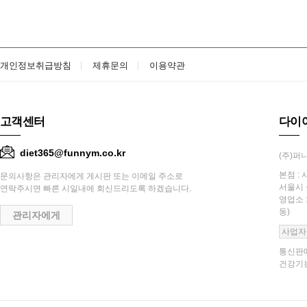
개인정보취급방침
제휴문의
이용약관
고객센터
다이
diet365@funnym.co.kr
(주)퍼니
본점 : 
문의사항은 관리자에게 게시판 또는 이메일 주소로
서울시 
연락주시면 빠른 시일내에 회신드리도록 하겠습니다.
영업소 
동)
관리자에게
사업자
통신판매
건강기능