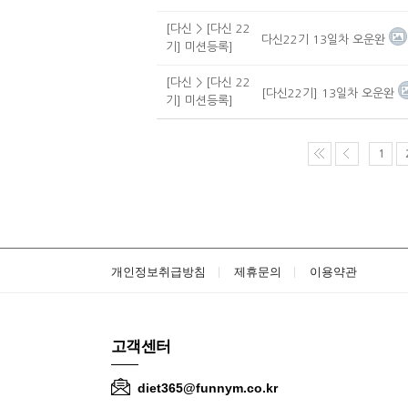
[다신 > [다신 22
다신22기 13일차 오운완
기] 미션등록]
[다신 > [다신 22
[다신22기] 13일차 오운완
기] 미션등록]
1
개인정보취급방침
제휴문의
이용약관
고객센터
diet365@funnym.co.kr