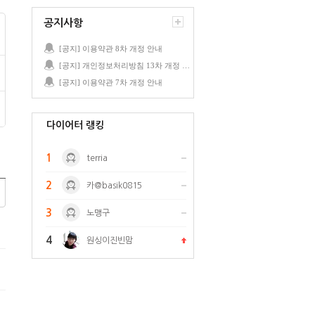
공지사항
[공지] 이용약관 8차 개정 안내
[공지] 개인정보처리방침 13차 개정 안내
[공지] 이용약관 7차 개정 안내
다이어터 랭킹
1
terria
2
카@basik0815
3
노맹구
4
원싱이진빈맘