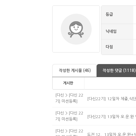
등급
닉네임
다짐
작성한 게시물 (46)
작성한 댓글 (1118)
게시판
[다신 > [다신 22
[다신22기] 12일차 체중,식
기] 미션등록]
[다신 > [다신 22
[다신22기] 13일차 오.운.완
기] 미션등록]
[다신 > [다신 22
도전 12，13일차 오.운.완+