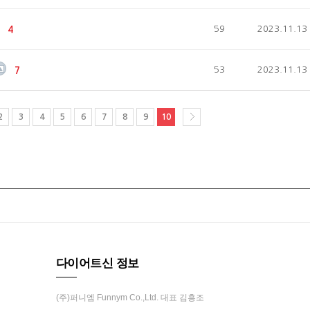
59
2023.11.13
4
53
2023.11.13
7
2
3
4
5
6
7
8
9
10
다이어트신 정보
(주)퍼니엠 Funnym Co.,Ltd. 대표 김흥조