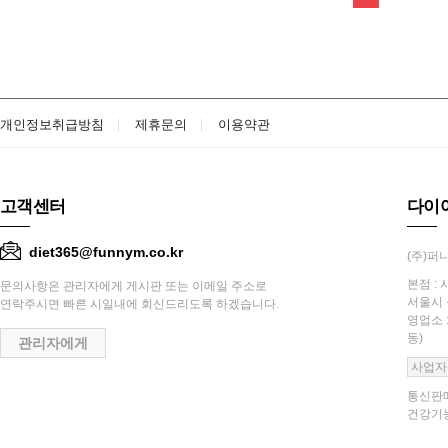
개인정보취급방침
제휴문의
이용약관
고객센터
다이
diet365@funnym.co.kr
(주)퍼니
본점 : 
문의사항은 관리자에게 게시판 또는 이메일 주소로
서울시 
연락주시면 빠른 시일내에 회신드리도록 하겠습니다.
영업소 
동)
관리자에게
사업자
통신판매
건강기능