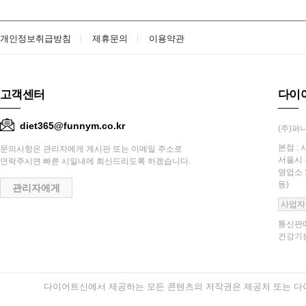
개인정보취급방침
제휴문의
이용약관
고객센터
다이
diet365@funnym.co.kr
(주)퍼니
본점 : 
문의사항은 관리자에게 게시판 또는 이메일 주소로
서울시 
연락주시면 빠른 시일내에 회신드리도록 하겠습니다.
영업소 
동)
관리자에게
사업자
통신판매
건강기능
다이어트신에서 제공하는 모든 콘텐츠의 저작권은 제공처 또는 다이