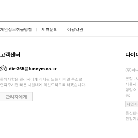
개인정보취급방침
제휴문의
이용약관
고객센터
다이
diet365@funnym.co.kr
(주)퍼니
본점 : 
문의사항은 관리자에게 게시판 또는 이메일 주소로
서울시 
연락주시면 빠른 시일내에 회신드리도록 하겠습니다.
영업소 
동)
관리자에게
사업자
통신판매
건강기능