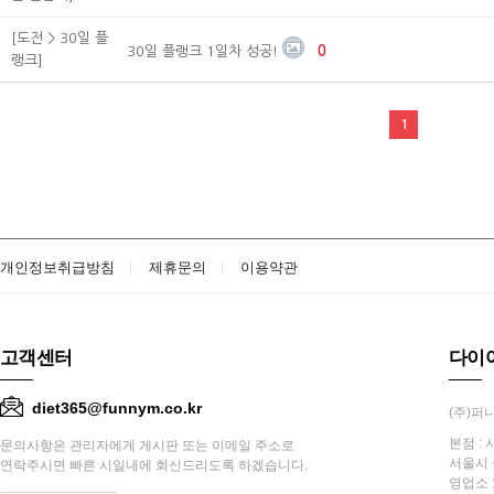
[도전 > 30일 플
30일 플랭크 1일차 성공!
0
랭크]
1
개인정보취급방침
제휴문의
이용약관
고객센터
다이
diet365@funnym.co.kr
(주)퍼니
본점 : 
문의사항은 관리자에게 게시판 또는 이메일 주소로
서울시 
연락주시면 빠른 시일내에 회신드리도록 하겠습니다.
영업소 