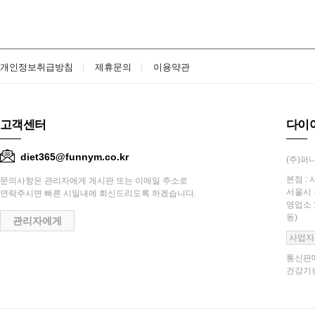
개인정보취급방침
제휴문의
이용약관
고객센터
다이
diet365@funnym.co.kr
(주)퍼니
본점 : 
문의사항은 관리자에게 게시판 또는 이메일 주소로
서울시 
연락주시면 빠른 시일내에 회신드리도록 하겠습니다.
영업소 
동)
관리자에게
사업자
통신판매
건강기능