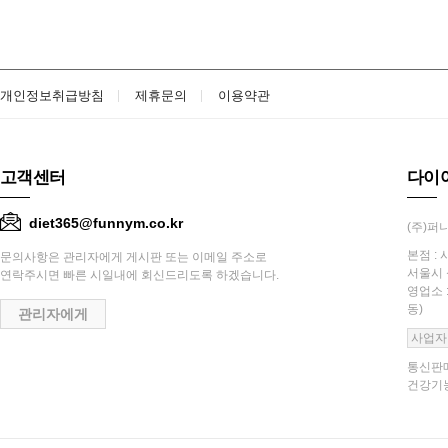
개인정보취급방침
제휴문의
이용약관
고객센터
다이
diet365@funnym.co.kr
(주)퍼니
본점 : 
문의사항은 관리자에게 게시판 또는 이메일 주소로
서울시 
연락주시면 빠른 시일내에 회신드리도록 하겠습니다.
영업소 
동)
관리자에게
사업자
통신판매
건강기능