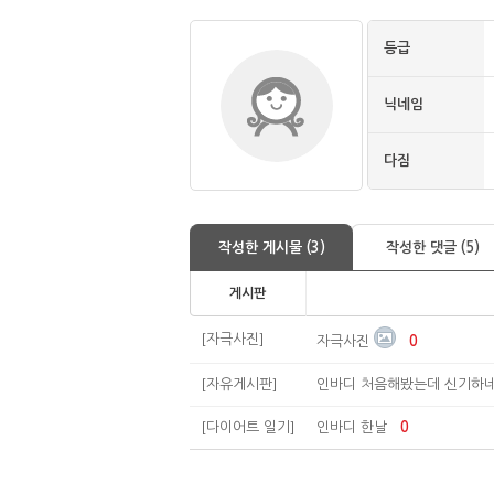
등급
닉네임
다짐
작성한 게시물 (3)
작성한 댓글 (5)
게시판
[자극사진]
자극사진
0
[자유게시판]
인바디 처음해봤는데 신기하
[다이어트 일기]
인바디 한날
0