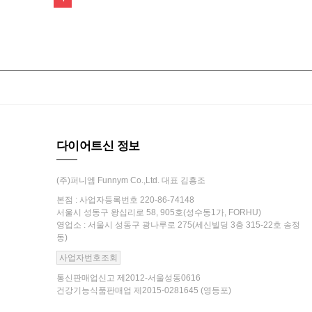
다이어트신 정보
(주)퍼니엠 Funnym Co.,Ltd. 대표 김흥조
본점 : 사업자등록번호 220-86-74148
서울시 성동구 왕십리로 58, 905호(성수동1가, FORHU)
영업소 : 서울시 성동구 광나루로 275(세신빌딩 3층 315-22호 송정
동)
사업자번호조회
통신판매업신고 제2012-서울성동0616
건강기능식품판매업 제2015-0281645 (영등포)