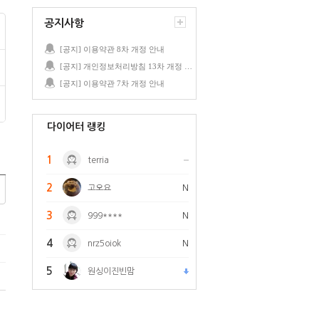
공지사항
[공지] 이용약관 8차 개정 안내
[공지] 개인정보처리방침 13차 개정 안내
[공지] 이용약관 7차 개정 안내
다이어터 랭킹
1
terria
2
고오요
N
3
999****
N
4
nrz5oiok
N
5
원싱이진빈맘