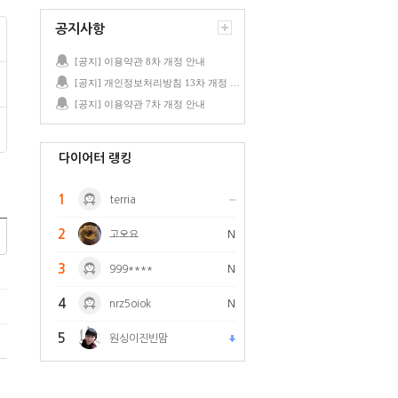
공지사항
[공지] 이용약관 8차 개정 안내
[공지] 개인정보처리방침 13차 개정 안내
[공지] 이용약관 7차 개정 안내
다이어터 랭킹
1
terria
2
고오요
N
3
999****
N
4
nrz5oiok
N
5
원싱이진빈맘