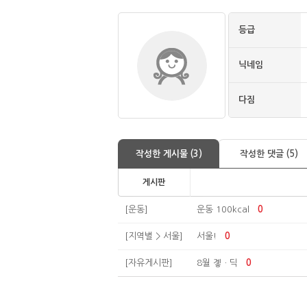
등급
닉네임
다짐
작성한 게시물 (3)
작성한 댓글 (5)
게시판
[운동]
운동 100kcal
0
[지역별 > 서울]
서울!
0
[자유게시판]
8월 곟ㆍ딕
0