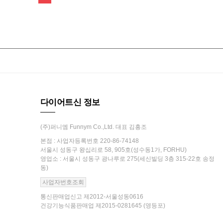
다이어트신 정보
(주)퍼니엠 Funnym Co.,Ltd. 대표 김흥조
본점 : 사업자등록번호 220-86-74148
서울시 성동구 왕십리로 58, 905호(성수동1가, FORHU)
영업소 : 서울시 성동구 광나루로 275(세신빌딩 3층 315-22호 송정
동)
사업자번호조회
통신판매업신고 제2012-서울성동0616
건강기능식품판매업 제2015-0281645 (영등포)