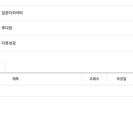
입문다이어터
루다맘
다욧성공
제목
조회수
작성일