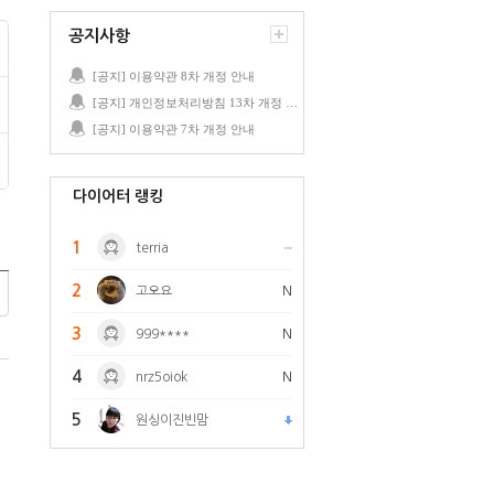
공지사항
[공지] 이용약관 8차 개정 안내
[공지] 개인정보처리방침 13차 개정 안내
[공지] 이용약관 7차 개정 안내
다이어터 랭킹
1
terria
2
고오요
N
3
999****
N
4
nrz5oiok
N
5
원싱이진빈맘