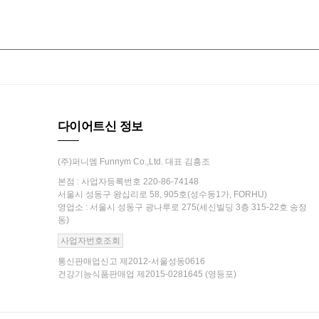
다이어트신 정보
(주)퍼니엠 Funnym Co.,Ltd. 대표 김흥조
본점 : 사업자등록번호 220-86-74148
서울시 성동구 왕십리로 58, 905호(성수동1가, FORHU)
영업소 : 서울시 성동구 광나루로 275(세신빌딩 3층 315-22호 송정
동)
사업자번호조회
통신판매업신고 제2012-서울성동0616
건강기능식품판매업 제2015-0281645 (영등포)