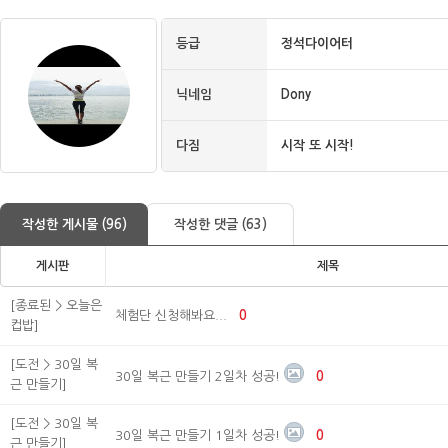
등급
정석다이어터
닉네임
Dony
다짐
시작 또 시작!
작성한 게시물 (96)
작성한 댓글 (63)
게시판
제목
[종료된 > 오늘은
체험단 신청해봐요...
0
컵밥]
[도전 > 30일 복
30일 복근 만들기 2일차 성공!
0
근 만들기]
[도전 > 30일 복
30일 복근 만들기 1일차 성공!
0
근 만들기]