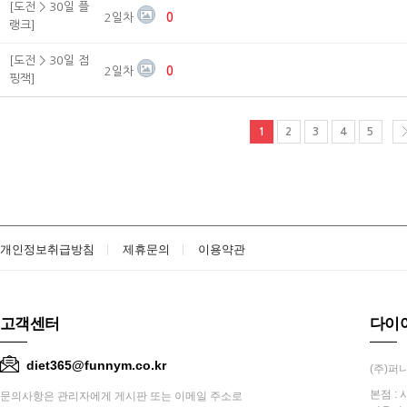
[도전 > 30일 플
2일차
0
랭크]
[도전 > 30일 점
2일차
0
핑잭]
1
2
3
4
5
개인정보취급방침
제휴문의
이용약관
고객센터
다이
diet365@funnym.co.kr
(주)퍼니
본점 : 
문의사항은 관리자에게 게시판 또는 이메일 주소로