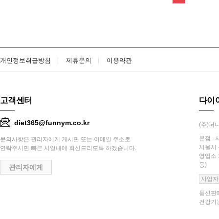
개인정보취급방침
제휴문의
이용약관
고객센터
다이
diet365@funnym.co.kr
(주)퍼니
본점 : 
문의사항은 관리자에게 게시판 또는 이메일 주소로
서울시 
연락주시면 빠른 시일내에 회신드리도록 하겠습니다.
영업소 
동)
관리자에게
사업자
통신판매
건강기능