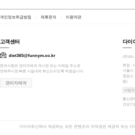
개인정보취급방침
제휴문의
이용약관
고객센터
다이
diet365@funnym.co.kr
(주)퍼니
본점 : 
문의사항은 관리자에게 게시판 또는 이메일 주소로
서울시 
연락주시면 빠른 시일내에 회신드리도록 하겠습니다.
영업소 
동)
관리자에게
사업자
통신판매
건강기능
다이어트신에서 제공하는 모든 콘텐츠의 저작권은 제공처 또는 다이