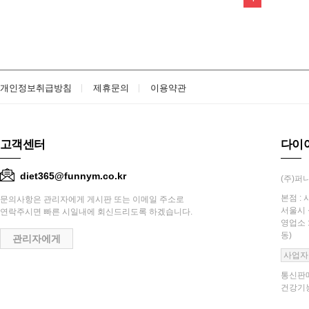
개인정보취급방침
제휴문의
이용약관
고객센터
다이
diet365@funnym.co.kr
(주)퍼니
본점 : 
문의사항은 관리자에게 게시판 또는 이메일 주소로
서울시 
연락주시면 빠른 시일내에 회신드리도록 하겠습니다.
영업소 
동)
관리자에게
사업자
통신판매
건강기능