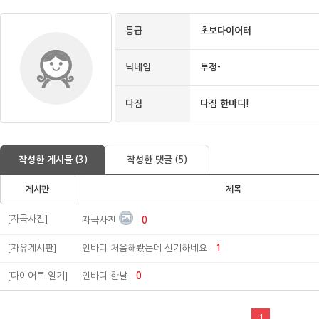
등급
초보다이어터
닉네임
투정-
다짐
다짐 한마디!
작성한 게시물 (3)
작성한 댓글 (5)
게시판
제목
[자극사진]
자극사진
0
[자유게시판]
인바디 처음해봤는데 신기하네요
1
[다이어트 일기]
인바디 한날
0
1