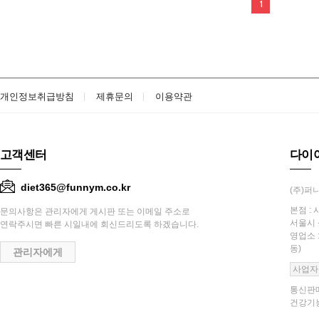
1
개인정보취급방침
제휴문의
이용약관
고객센터
다이
diet365@funnym.co.kr
(주)퍼니
본점 : 
문의사항은 관리자에게 게시판 또는 이메일 주소로
서울시 
연락주시면 빠른 시일내에 회신드리도록 하겠습니다.
영업소 
동)
관리자에게
사업자
통신판매
건강기능