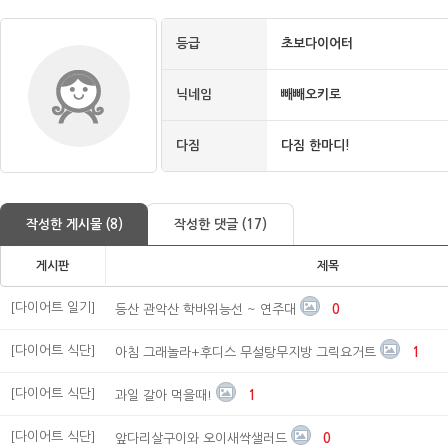
등급
초보다이어터
닉네임
빼빼오키로
다짐
다짐 한마디!
작성한 게시물 (8)
작성한 댓글 (17)
게시판
제목
[다이어트 일기]
등산 관악산 학바위능선 ~ 연주대
0
[다이어트 식단]
아침 그래놀라+후디스 무설탕무지방 그릭요거트
1
[다이어트 식단]
과일 갈아 먹을때!
1
[다이어트 식단]
앞다리살구이와 오이새싹샐러드
0