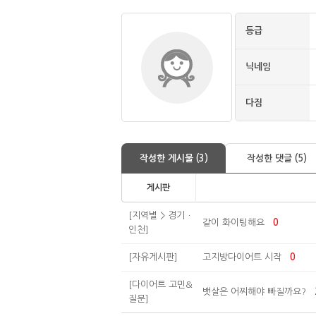
등급
닉네임
다짐
작성한 게시물 (3)
작성한 댓글 (5)
게시판
[지역별 > 경기ㆍ
같이 화이팅해요
0
인천]
[자유게시판]
고지방다이어트 시작
0
[다이어트 고민&
뱃살은 어찌해야 빠질까요?
질문]