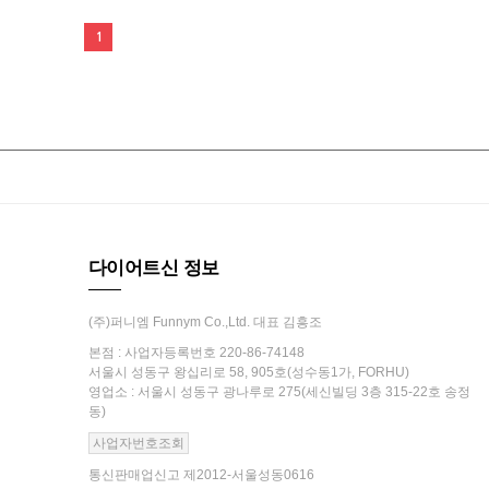
1
다이어트신 정보
(주)퍼니엠 Funnym Co.,Ltd. 대표 김흥조
본점 : 사업자등록번호 220-86-74148
서울시 성동구 왕십리로 58, 905호(성수동1가, FORHU)
영업소 : 서울시 성동구 광나루로 275(세신빌딩 3층 315-22호 송정
동)
사업자번호조회
통신판매업신고 제2012-서울성동0616