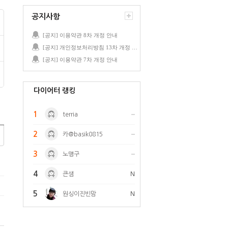
공지사항
[공지] 이용약관 8차 개정 안내
[공지] 개인정보처리방침 13차 개정 안내
[공지] 이용약관 7차 개정 안내
다이어터 랭킹
1
terria
2
카@basik0815
3
노맹구
4
큰샘
N
5
원싱이진빈맘
N