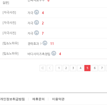
안빠져요ㅜㅜ
6
질문]
[자극사진]
자극
4
[자극사진]
자극
2
[자극사진]
자극
7
[팁&노하우]
경락효과 ?
11
[팁&노하우]
바디사이즈측정팁
4
1
2
3
4
5
6
7
개인정보취급방침
제휴문의
이용약관