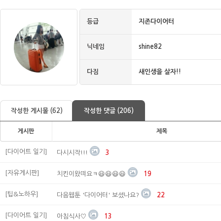
등급
지존다이어터
닉네임
shine82
다짐
새인생을 살자!!
작성한 게시물 (62)
작성한 댓글 (206)
게시판
제목
[다이어트 일기]
다시시작!!!
3
[자유게시판]
치킨이왔떠요ㅋ😃😃😃😃
19
[팁&노하우]
다음웹툰 '다이어터' 보셨나요?
22
[다이어트 일기]
아침식사♡
13