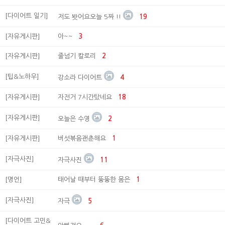
[다이어트 일기]
저도 봣어요오늘 5짜 !!
19
[자유게시판]
아~~
3
[자유게시판]
줄넘기 칼로리
2
[팁&노하우]
강소라 다이어트
4
[자유게시판]
자전거 7시간탔네요
18
[자유게시판]
오늘은 수영
2
[자유게시판]
버섯볶음괜춘해요
1
[자극사진]
자극사진
11
[명언]
태어날 때부터 뚱뚱한 몸은
1
[자극사진]
자극
5
[다이어트 고민&