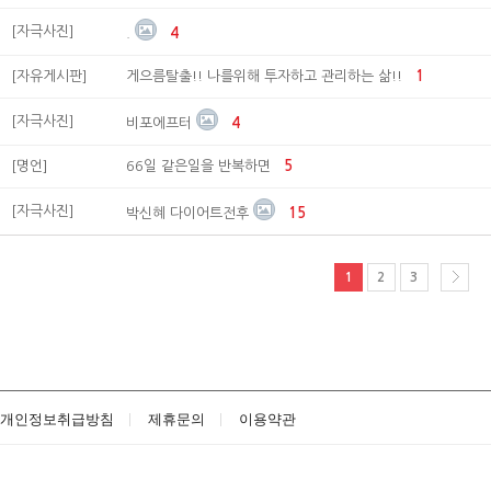
[자극사진]
.
4
[자유게시판]
게으름탈출!! 나를위해 투자하고 관리하는 삶!!
1
[자극사진]
비포에프터
4
[명언]
66일 같은일을 반복하면
5
[자극사진]
박신혜 다이어트전후
15
1
2
3
개인정보취급방침
제휴문의
이용약관