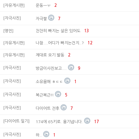
[자유게시판]
운동ㅡㅜ
2
[자극사진]
자극짤
7
[명언]
천천히 빠지는 살은 있어도
13
[자유게시판]
나참....어디가 빠지는건지..?
12
[자유게시판]
제대로 오기 발동
2
[자극사진]
방금이사진보고....
9
[자극사진]
소유몸매 ㅎㄷㄷ
1
[자극사진]
복근복근!!
5
[자극사진]
다이어트 전후
7
[다이어트 일기]
174에 65키로. 용기냅니다.
17
[자극사진]
하..
1