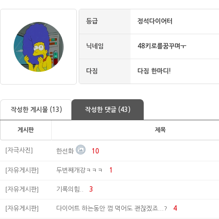
등급
정석다이어터
닉네임
48키로를꿈꾸며ㅜ
다짐
다짐 한마디!
작성한 게시물 (13)
작성한 댓글 (43)
게시판
제목
[자극사진]
한선화
10
[자유게시판]
두번째개강ㅋㅋㅋ
1
[자유게시판]
기록의힘..
3
[자유게시판]
다이어트 하는동안 껌 먹어도 괜찮겠죠...?
4