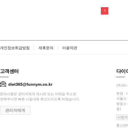
1
개인정보취급방침
제휴문의
이용약관
고객센터
다이
diet365@funnym.co.kr
(주)퍼니
본점 : 
문의사항은 관리자에게 게시판 또는 이메일 주소로
서울시 
연락주시면 빠른 시일내에 회신드리도록 하겠습니다.
영업소 
동)
관리자에게
사업자
통신판매