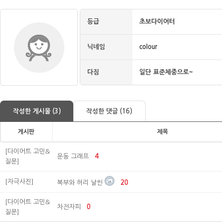
등급
초보다이어터
닉네임
colour
다짐
일단 표준체중으로~
작성한 게시물 (3)
작성한 댓글 (16)
게시판
제목
[다이어트 고민&
운동 그래프
4
질문]
[자극사진]
복부와 허리 날씬
20
[다이어트 고민&
차전자피
0
질문]