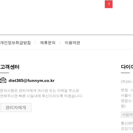
1
개인정보취급방침
제휴문의
이용약관
고객센터
다이
diet365@funnym.co.kr
(주)퍼니
본점 : 
문의사항은 관리자에게 게시판 또는 이메일 주소로
서울시 
연락주시면 빠른 시일내에 회신드리도록 하겠습니다.
영업소 
동)
관리자에게
사업자
통신판매
건강기능