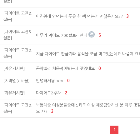
질문]
[다이어트 고민&
아침원래 안먹는데 두유 한 팩 먹는거 괜찮은가요??
3
질문]
[다이어트 고민&
아무리 먹어도 700칼로리인데
5
질문]
[다이어트 고민&
지금 다이어트 황금기라 음식을 조금 먹고있는데요 나중에 
질문]
[자유게시판]
곤약젤리 처음먹어봤는데 맛있네요
0
[지역별 > 서울]
안녕하세용 ㅎㅎ
0
[자유게시판]
다이어트2주차
2
[다이어트 고민&
보통체중 여성분들중에 5키로 이상 체중감량하신 분 하루 몇
질문]
요 ???
3
1