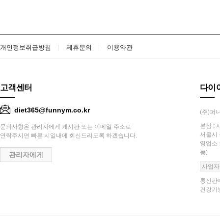
개인정보취급방침
제휴문의
이용약관
고객센터
다이
diet365@funnym.co.kr
(주)퍼니
본점 : 
문의사항은 관리자에게 게시판 또는 이메일 주소로
서울시 
연락주시면 빠른 시일내에 회신드리도록 하겠습니다.
영업소 
동)
관리자에게
사업자
통신판매
건강기능