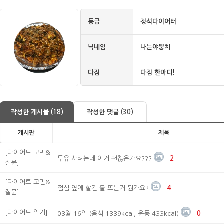
등급
정석다이어터
닉네임
나는야뿡치
다짐
다짐 한마디!
작성한 게시물 (18)
작성한 댓글 (30)
게시판
제목
[다이어트 고민&
두유 사려는데 이거 괜찮은가요???
2
질문]
[다이어트 고민&
점심 옆에 빨간 불 뜨는거 뭔가요?
4
질문]
[다이어트 일기]
03월 16일 (음식 1339kcal, 운동 433kcal)
0