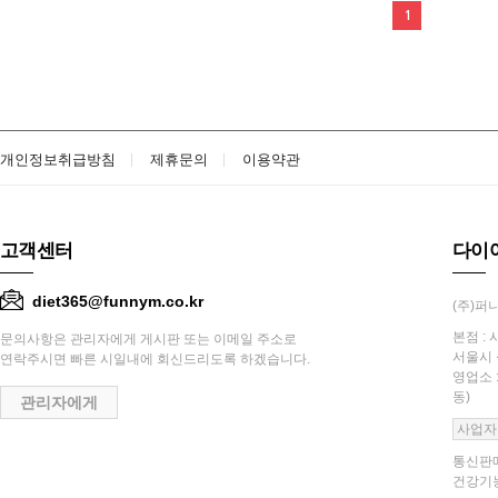
1
개인정보취급방침
제휴문의
이용약관
고객센터
다이
diet365@funnym.co.kr
(주)퍼니
본점 : 
문의사항은 관리자에게 게시판 또는 이메일 주소로
서울시 
연락주시면 빠른 시일내에 회신드리도록 하겠습니다.
영업소 
동)
관리자에게
사업자
통신판매
건강기능