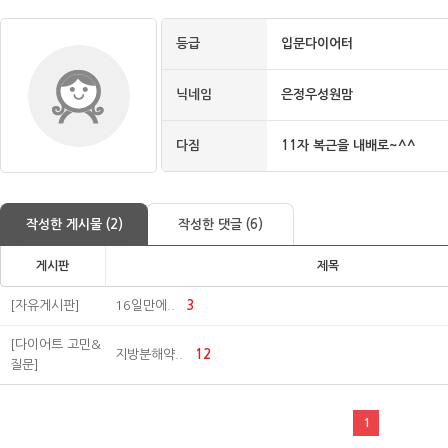
등급
입문다이어터
닉네임
은정우성원맘
다짐
11자 복근을 내배로~^^
작성한 게시물 (2)
작성한 댓글 (6)
게시판
제목
[자유게시판]
16일만에..
3
[다이어트 고민&
지방분해약..
12
질문]
1