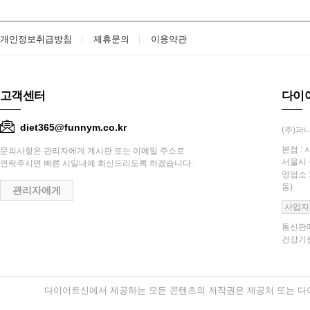
개인정보취급방침
제휴문의
이용약관
고객센터
다이
diet365@funnym.co.kr
(주)퍼니
본점 : 
문의사항은 관리자에게 게시판 또는 이메일 주소로
서울시 
연락주시면 빠른 시일내에 회신드리도록 하겠습니다.
영업소 
동)
관리자에게
사업자
통신판매
건강기능
다이어트신에서 제공하는 모든 콘텐츠의 저작권은 제공처 또는 다이