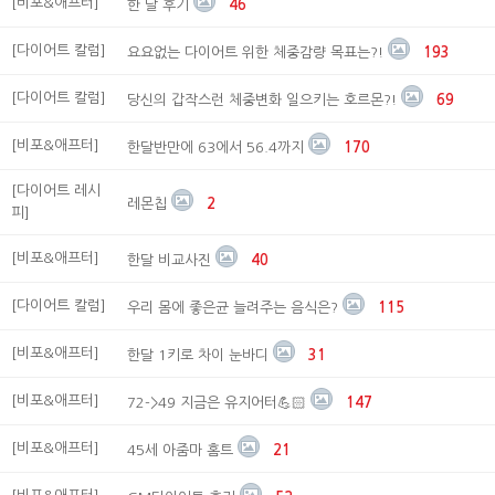
[비포&애프터]
한 달 후기
46
[다이어트 칼럼]
요요없는 다이어트 위한 체중감량 목표는?!
193
[다이어트 칼럼]
당신의 갑작스런 체중변화 일으키는 호르몬?!
69
[비포&애프터]
한달반만에 63에서 56.4까지
170
[다이어트 레시
레몬칩
2
피]
[비포&애프터]
한달 비교사진
40
[다이어트 칼럼]
우리 몸에 좋은균 늘려주는 음식은?
115
[비포&애프터]
한달 1키로 차이 눈바디
31
[비포&애프터]
72->49 지금은 유지어터💪🏻
147
[비포&애프터]
45세 아줌마 홈트
21