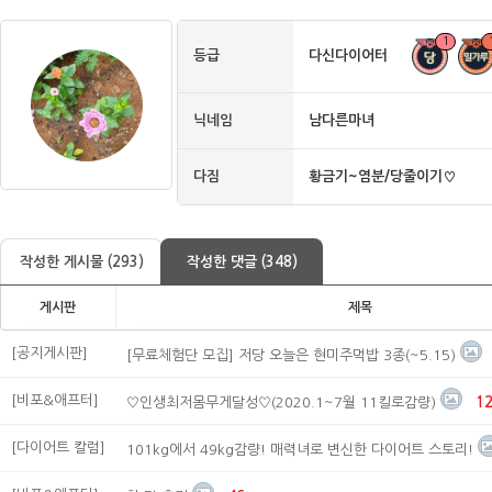
1
등급
다신다이어터
닉네임
남다른마녀
다짐
황금기~염분/당줄이기♡
작성한 게시물 (293)
작성한 댓글 (348)
게시판
제목
[공지게시판]
[무료체험단 모집] 저당 오늘은 현미주먹밥 3종(~5.15)
[비포&애프터]
♡인생최저몸무게달성♡(2020.1~7월 11킬로감량)
1
[다이어트 칼럼]
101kg에서 49kg감량! 매력녀로 변신한 다이어트 스토리!