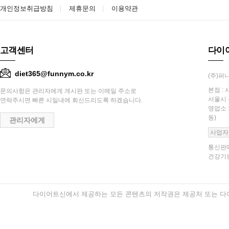
개인정보취급방침
제휴문의
이용약관
고객센터
다이
diet365@funnym.co.kr
(주)퍼니
본점 : 
문의사항은 관리자에게 게시판 또는 이메일 주소로
서울시 
연락주시면 빠른 시일내에 회신드리도록 하겠습니다.
영업소 
동)
관리자에게
사업자
통신판매
건강기능
다이어트신에서 제공하는 모든 콘텐츠의 저작권은 제공처 또는 다이