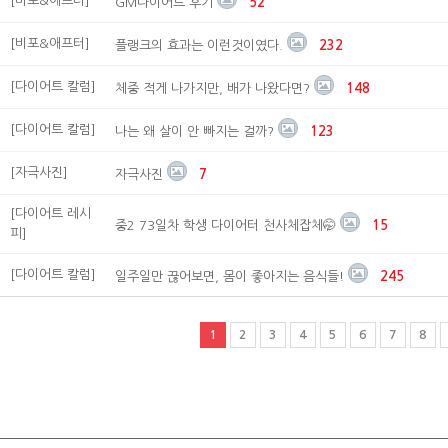
[비포&애프터]
GM다이어트 후기
52
[비포&애프터]
플랭크의 효과는 이런것이였다.
232
[다이어트 칼럼]
체중 적게 나가지만, 배가 나왔다면?
148
[다이어트 칼럼]
나는 왜 살이 안 빠지는 걸까?
123
[자극사진]
자극사진
7
[다이어트 레시
중2 73일차 학생 다이어터 천사체잡체🤭
15
피]
[다이어트 칼럼]
일주일만 끊어보면, 몸이 좋아지는 음식들!
245
1
2
3
4
5
6
7
8