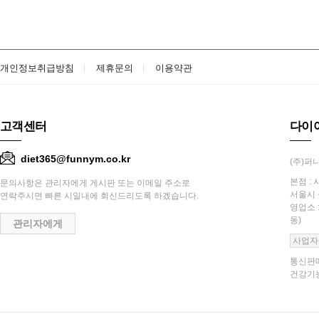
개인정보취급방침
제휴문의
이용약관
고객센터
다이
diet365@funnym.co.kr
(주)퍼니
본점 : 
문의사항은 관리자에게 게시판 또는 이메일 주소로
서울시 
연락주시면 빠른 시일내에 회신드리도록 하겠습니다.
영업소 
동)
관리자에게
사업자
통신판매
건강기능