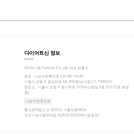
다이어트신 정보
(주)퍼니엠 Funnym Co.,Ltd. 대표 김흥조
본점 : 사업자등록번호 220-86-74148
서울시 성동구 왕십리로 58, 905호(성수동1가, FORHU)
영업소 : 서울시 성동구 광나루로 275(세신빌딩 3층 315-22호 송정
동)
사업자번호조회
통신판매업신고 제2012-서울성동0616
건강기능식품판매업 제2015-0281645 (영등포)