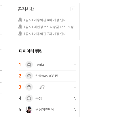
공지사항
[공지] 이용약관 8차 개정 안내
[공지] 개인정보처리방침 13차 개정 안내
[공지] 이용약관 7차 개정 안내
다이어터 랭킹
1
terria
2
카@basik0815
3
노맹구
4
큰샘
N
5
원싱이진빈맘
N