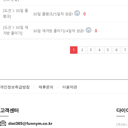
[도전 > 30일 플
30일 플랭크25일차 성공!
0
랭크]
[도전 > 30일 체
30일 체지방 줄이기24일차 성공!
0
지방 줄이기]
1
2
3
4
5
6
7
개인정보취급방침
제휴문의
이용약관
고객센터
다이
diet365@funnym.co.kr
(주)퍼니