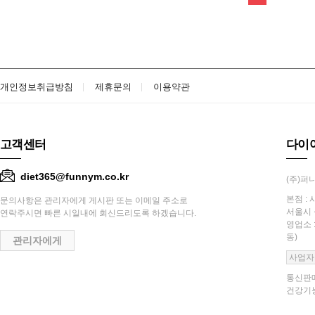
개인정보취급방침
제휴문의
이용약관
고객센터
다이
diet365@funnym.co.kr
(주)퍼니
본점 : 
문의사항은 관리자에게 게시판 또는 이메일 주소로
서울시 
연락주시면 빠른 시일내에 회신드리도록 하겠습니다.
영업소 
동)
관리자에게
사업자
통신판매
건강기능