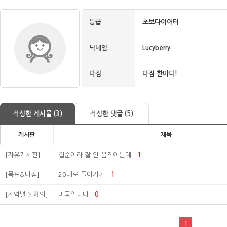
등급
초보다이어터
닉네임
Lucyberry
다짐
다짐 한마디!
작성한 게시물 (3)
작성한 댓글 (5)
게시판
제목
[자유게시판]
집순이라 잘 안 움직이는데
1
[목표&다짐]
20대로 돌아가기
1
[지역별 > 해외]
미국입니다
0
1