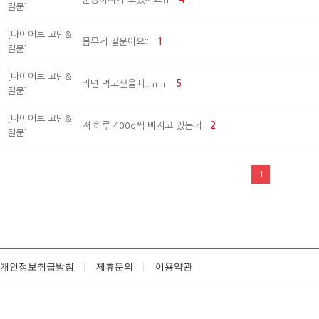
질문]
[다이어트 고민&
몸무게 질문이요;;
1
질문]
[다이어트 고민&
라면 먹고싶을때..ㅠㅠ
5
질문]
[다이어트 고민&
저 하루 400g씩 빠지고 있는데
2
질문]
1
개인정보취급방침
제휴문의
이용약관