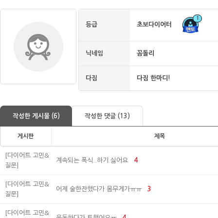
1
등급
초보다이어터
닉네임
꼼돌리
다짐
다짐 한마디!
작성한 게시물 (6)
작성한 댓글 (13)
게시판
제목
[다이어트 고민&
계속되는 폭식..하기 싫어요
4
질문]
[다이어트 고민&
어제 술한잔했다가 몸무게가ㅠㅠ
3
질문]
[다이어트 고민&
운동하다가 토했어요ㅠ
4