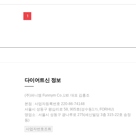
1
다이어트신 정보
(주)퍼니엠 Funnym Co.,Ltd. 대표 김흥조
본점 : 사업자등록번호 220-86-74148
서울시 성동구 왕십리로 58, 905호(성수동1가, FORHU)
영업소 : 서울시 성동구 광나루로 275(세신빌딩 3층 315-22호 송정
동)
사업자번호조회