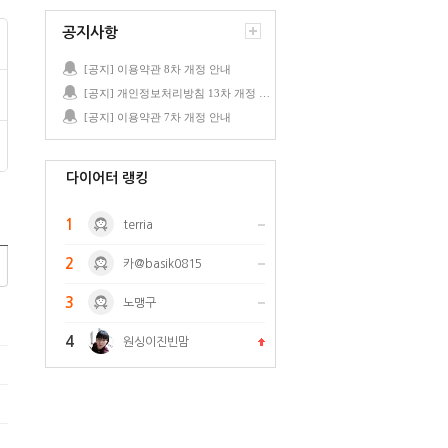
공지사항
[공지] 이용약관 8차 개정 안내
[공지] 개인정보처리방침 13차 개정 안내
[공지] 이용약관 7차 개정 안내
다이어터 랭킹
1
terria
2
카@basik0815
3
노맹구
4
원싱이진빈맘