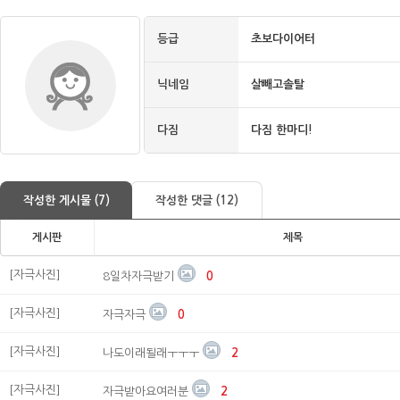
등급
초보다이어터
닉네임
살빼고솔탈
다짐
다짐 한마디!
작성한 게시물 (7)
작성한 댓글 (12)
게시판
제목
[자극사진]
8일차자극받기
0
[자극사진]
자극자극
0
[자극사진]
나도이래될래ㅜㅜㅜ
2
[자극사진]
자극받아요여러분
2