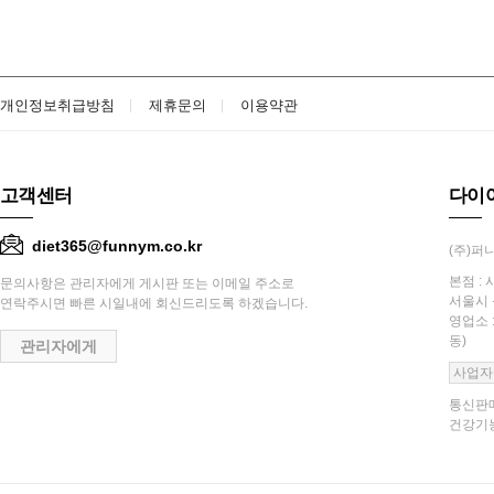
개인정보취급방침
제휴문의
이용약관
고객센터
다이
diet365@funnym.co.kr
(주)퍼니
본점 : 
문의사항은 관리자에게 게시판 또는 이메일 주소로
서울시 
연락주시면 빠른 시일내에 회신드리도록 하겠습니다.
영업소 
동)
관리자에게
사업자
통신판매
건강기능