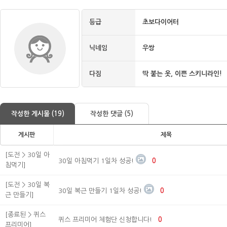
등급
초보다이어터
닉네임
우쌍
다짐
딱 붙는 옷, 이쁜 스키니라인!
작성한 게시물 (19)
작성한 댓글 (5)
게시판
제목
[도전 > 30일 아
30일 아침먹기 1일차 성공!
0
침먹기]
[도전 > 30일 복
30일 복근 만들기 1일차 성공!
0
근 만들기]
[종료된 > 퀴스
퀴스 프리미어 체험단 신청합니다!
0
프리미어]