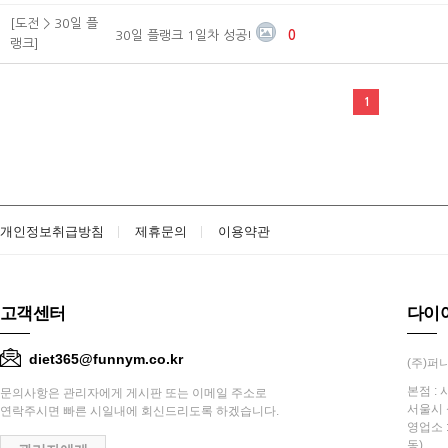
[도전 > 30일 플
30일 플랭크 1일차 성공!
0
랭크]
1
개인정보취급방침
제휴문의
이용약관
고객센터
다이
diet365@funnym.co.kr
(주)퍼니
본점 : 
문의사항은 관리자에게 게시판 또는 이메일 주소로
서울시 
연락주시면 빠른 시일내에 회신드리도록 하겠습니다.
영업소 
동)