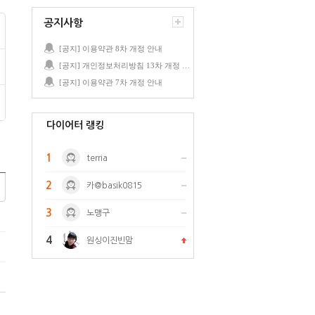
공지사항
[공지] 이용약관 8차 개정 안내
[공지] 개인정보처리방침 13차 개정 안내
[공지] 이용약관 7차 개정 안내
다이어터 랭킹
1
terria
2
카@basik0815
3
노맹구
4
원싱이진빈맘