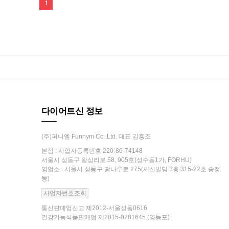
1
다이어트신 정보
(주)퍼니엠 Funnym Co.,Ltd. 대표 김흥조
본점 : 사업자등록번호 220-86-74148
서울시 성동구 왕십리로 58, 905호(성수동1가, FORHU)
영업소 : 서울시 성동구 광나루로 275(세신빌딩 3층 315-22호 송정
동)
사업자번호조회
통신판매업신고 제2012-서울성동0616
건강기능식품판매업 제2015-0281645 (영등포)