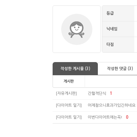
등급
닉네임
다짐
작성한 게시물 (3)
작성한 댓글 (3)
게시판
[자유게시판]
간헐적단식
1
[다이어트 일기]
어제참으니효과가있긴하네요
[다이어트 일기]
이번다이어트에는꼭!
0