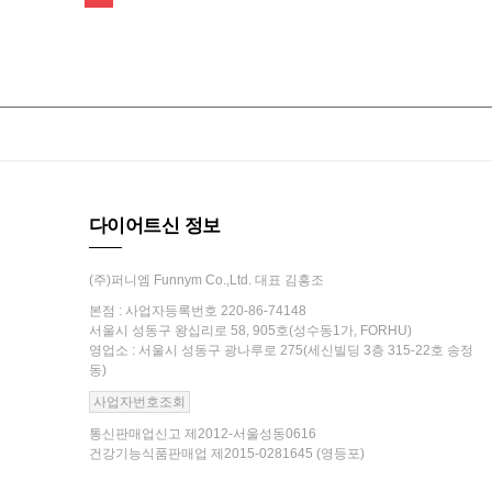
다이어트신 정보
(주)퍼니엠 Funnym Co.,Ltd. 대표 김흥조
본점 : 사업자등록번호 220-86-74148
서울시 성동구 왕십리로 58, 905호(성수동1가, FORHU)
영업소 : 서울시 성동구 광나루로 275(세신빌딩 3층 315-22호 송정
동)
사업자번호조회
통신판매업신고 제2012-서울성동0616
건강기능식품판매업 제2015-0281645 (영등포)