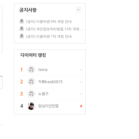
공지사항
[공지] 이용약관 8차 개정 안내
[공지] 개인정보처리방침 13차 개정 안내
[공지] 이용약관 7차 개정 안내
다이어터 랭킹
1
terria
2
카@basik0815
3
노맹구
4
원싱이진빈맘