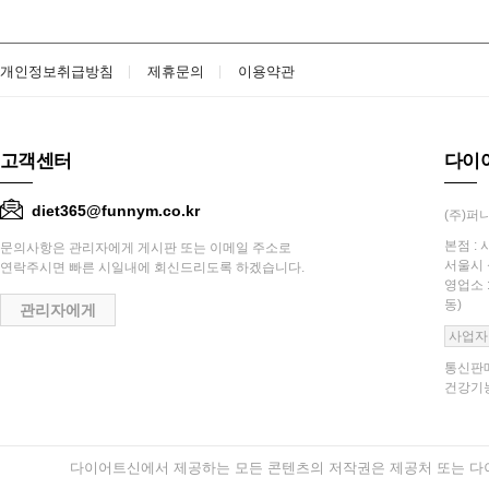
개인정보취급방침
제휴문의
이용약관
고객센터
다이
diet365@funnym.co.kr
(주)퍼니
본점 : 
문의사항은 관리자에게 게시판 또는 이메일 주소로
서울시 
연락주시면 빠른 시일내에 회신드리도록 하겠습니다.
영업소 
동)
관리자에게
사업자
통신판매
건강기능
다이어트신에서 제공하는 모든 콘텐츠의 저작권은 제공처 또는 다이