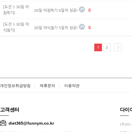
[도전 > 30일 아
30일 아침먹기 6일차 성공!
0
침먹기]
[도전 > 30일 야
30일 야식끊기 5일차 성공!
0
식끊기]
1
2
개인정보취급방침
제휴문의
이용약관
고객센터
다이
diet365@funnym.co.kr
(주)퍼니