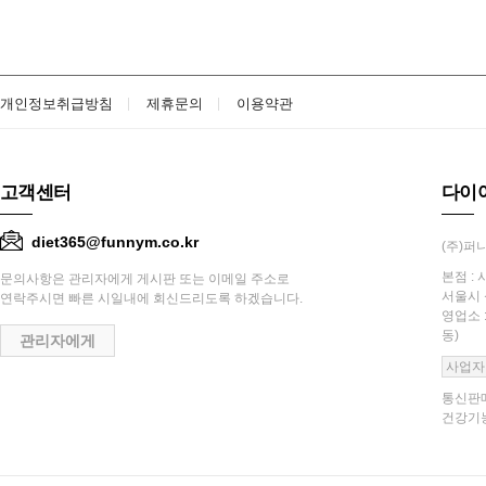
개인정보취급방침
제휴문의
이용약관
고객센터
다이
diet365@funnym.co.kr
(주)퍼니
본점 : 
문의사항은 관리자에게 게시판 또는 이메일 주소로
서울시 
연락주시면 빠른 시일내에 회신드리도록 하겠습니다.
영업소 
동)
관리자에게
사업자
통신판매
건강기능