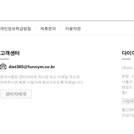
개인정보취급방침
제휴문의
이용약관
고객센터
다이
diet365@funnym.co.kr
(주)퍼니
본점 : 
문의사항은 관리자에게 게시판 또는 이메일 주소로
서울시 
연락주시면 빠른 시일내에 회신드리도록 하겠습니다.
영업소 
동)
관리자에게
사업자
통신판매
건강기능