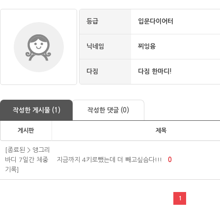
등급
입문다이어터
닉네임
찌잉융
다짐
다짐 한마디!
작성한 게시물 (1)
작성한 댓글 (0)
게시판
제목
[종료된 > 앵그리
바디 7일간 체중
지금까지 4키로뺐는데 더 빼고싶슴다!!!
0
기록]
1