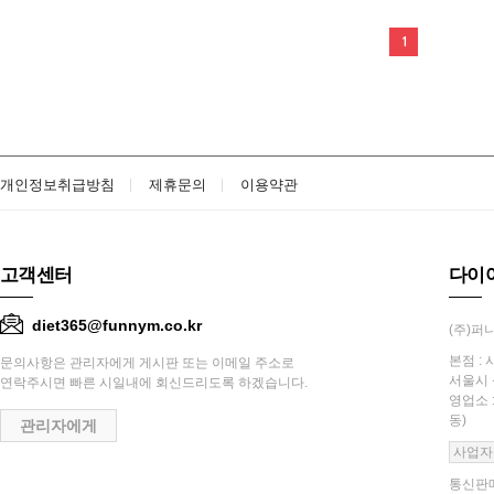
1
개인정보취급방침
제휴문의
이용약관
고객센터
다이
diet365@funnym.co.kr
(주)퍼니
본점 : 
문의사항은 관리자에게 게시판 또는 이메일 주소로
서울시 
연락주시면 빠른 시일내에 회신드리도록 하겠습니다.
영업소 
동)
관리자에게
사업자
통신판매