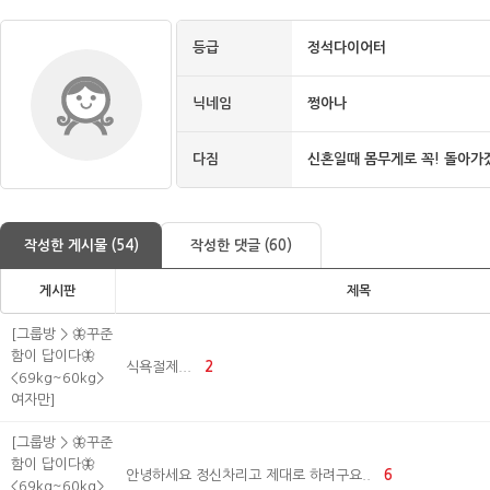
등급
정석다이어터
닉네임
쩡아나
다짐
신혼일때 몸무게로 꼭! 돌아가
작성한 게시물 (54)
작성한 댓글 (60)
게시판
제목
[그룹방 > 🦋꾸준
함이 답이다🦋
식욕절제...
2
<69kg~60kg>
여자만]
[그룹방 > 🦋꾸준
함이 답이다🦋
안녕하세요 정신차리고 제대로 하려구요..
6
<69kg~60kg>