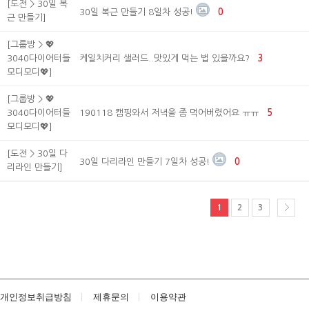
[도전 > 30일 복
30일 복근 만들기 8일차 성공!
0
근 만들기]
[그룹방 > 💖
3040다이어터들
케일치커리 샐러드..맛있게 먹는 법 있을까요?
3
모디모디💖]
[그룹방 > 💖
3040다이어터들
190118 캠핑와서 저녁을 좀 먹어버렸어요 ㅠㅠ
5
모디모디💖]
[도전 > 30일 다
30일 다리라인 만들기 7일차 성공!
0
리라인 만들기]
1
2
3
개인정보취급방침
제휴문의
이용약관